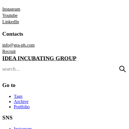
Instagram
Youtube
LinkedIn
Contacts
info@gra-ph.com
Recruit
IDEA INCUBATING GROUP
Go to
Tags
Archive
Portfolio
SNS
Instagram